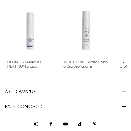
BLOND SHAMPOO
WHITE ONE - Passo único
HYDRA
PLATINUM o Uso
o Uso profissional
profiss
profissional
A CROWN'US
FALE CONOSCO